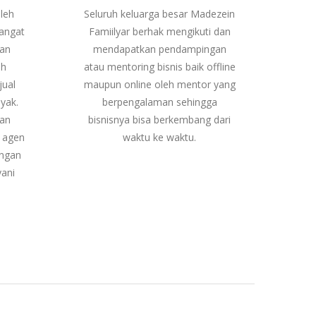
leh
Seluruh keluarga besar Madezein
sangat
Famiilyar berhak mengikuti dan
kan
mendapatkan pendampingan
ah
atau mentoring bisnis baik offline
jual
maupun online oleh mentor yang
yak.
berpengalaman sehingga
kan
bisnisnya bisa berkembang dari
 agen
waktu ke waktu.
engan
yani